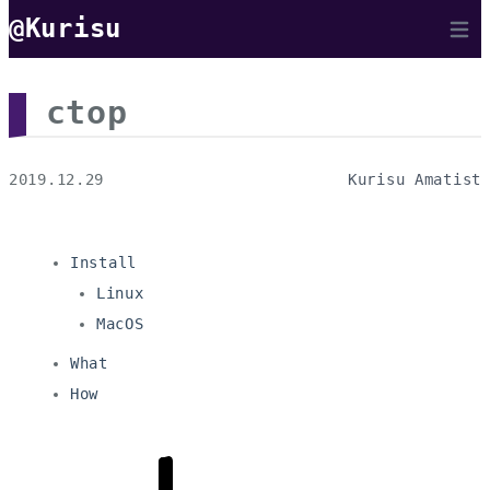
@Kurisu
Open 
ctop
2019.12.29
Kurisu Amatist
Install
Linux
MacOS
What
How