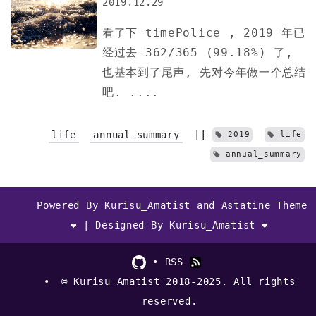
2019.12.29
看了下 timePolice , 2019 年已
经过去 362/365 (99.18%) 了,
也基本到了尾声, 先对今年做一个总结
吧. ....
life
annual_summary
||
2019
life
annual_summary
Powered By Kurisu_Amatist and Astatine Theme
❤ | Designed By Kurisu_Amatist ❤
RSS
© Kurisu Amatist 2018-2025. All rights
reserved.