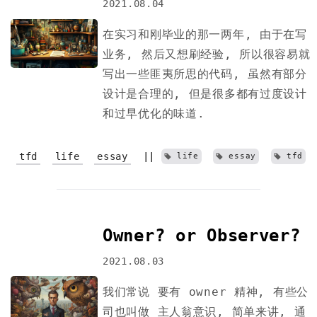
2021.08.04
在实习和刚毕业的那一两年, 由于在写
业务, 然后又想刷经验, 所以很容易就
写出一些匪夷所思的代码, 虽然有部分
设计是合理的, 但是很多都有过度设计
和过早优化的味道.
tfd
life
essay
||
life
essay
tfd
Owner? or Observer?
2021.08.03
我们常说 要有 owner 精神, 有些公
司也叫做 主人翁意识, 简单来讲, 通